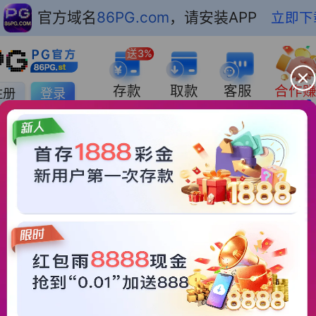
官方域名
86PG.com
，请安装APP
立即下
送3%
存款
取款
客服
合作
注册
登录
麻将胡了
赏金女王
PG电子