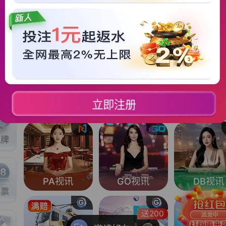
麻将胡了2
赏金大对决
赏金船
立即注册
抢庄牛牛
炸金花
GO棋牌
PA视讯
GO视讯
DB视讯
送200
派发中