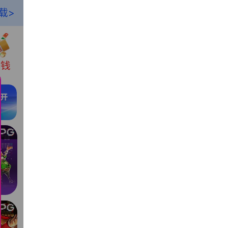
载>
赚钱